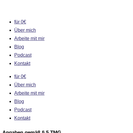
Zum
Inhalt
für 0€
springen
Über mich
Arbeite mit mir
Blog
Podcast
Kontakt
für 0€
Über mich
Arbeite mit mir
Blog
Podcast
Kontakt
Angaben gemäß § 5 TMG